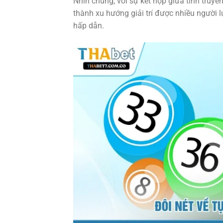
Nhìn chung, với sự kết hợp giữa tính truyề
thành xu hướng giải trí được nhiều người l
hấp dẫn.