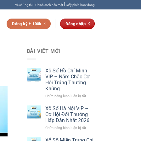
|
|
Về chúng tôi
Chính sách bảo mật
Giấy phép hoạt động
Đăng ký + 100k
Đăng nhập
BÀI VIẾT MỚI
Xổ Số Hồ Chí Minh
VIP – Nắm Chắc Cơ
Hội Trúng Thưởng
Khủng
Chức năng bình luận bị tắt
ở
Xổ
Số
Xổ Số Hà Nội VIP –
Hồ
Cơ Hội Đổi Thưởng
Chí
Hấp Dẫn Nhất 2026
Minh
Chức năng bình luận bị tắt
ở
VIP
Xổ
–
Số
Nắm
Xổ Số Miền Trung Chi