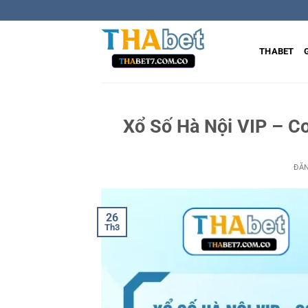
Bỏ
qua
nội
THABET
dung
Xổ Số Hà Nội VIP – C
ĐĂ
26
Th3