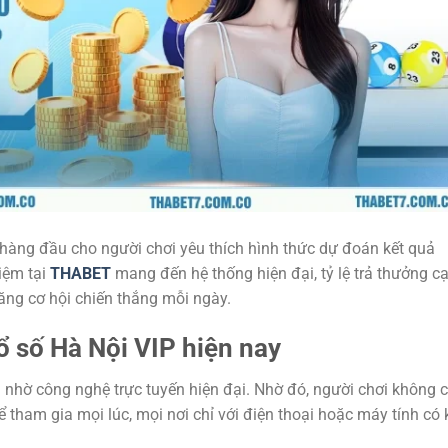
hàng đầu cho người chơi yêu thích hình thức dự đoán kết quả
iệm tại
THABET
mang đến hệ thống hiện đại, tỷ lệ trả thưởng c
tăng cơ hội chiến thắng mỗi ngày.
ổ số Hà Nội VIP hiện nay
nhờ công nghệ trực tuyến hiện đại. Nhờ đó, người chơi không 
hể tham gia mọi lúc, mọi nơi chỉ với điện thoại hoặc máy tính có 