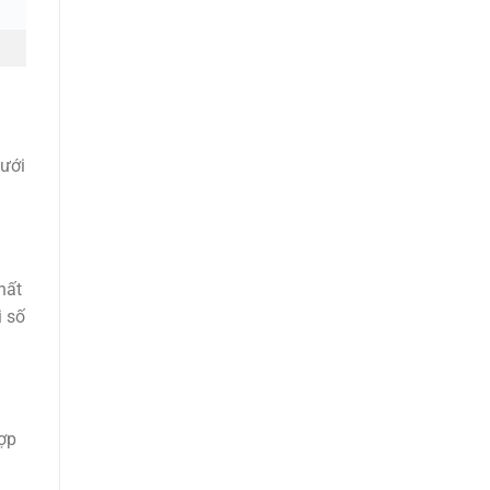
dưới
hất
i số
hợp