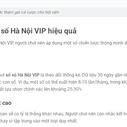
c tham gia cá cược cho hội viên
số Hà Nội VIP hiệu quả
Nội VIP, người chơi nên áp dụng một số chiến lược thông minh 
hơi
xổ số Hà Nội VIP
là theo dõi thống kê. Dữ liệu 30 ngày gần n
 con số. Ví dụ, một số có thể xuất hiện 8-10 lần/tháng, trong kh
uất lựa chọn chính xác lên khoảng 25-30%.
t cao
đoán sẽ có tỷ lệ thắng khác nhau. Người chơi nên cân nhắc kết 
thay vì tập trung vào một loại duy nhất.