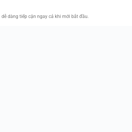
i dễ dàng tiếp cận ngay cả khi mới bắt đầu.