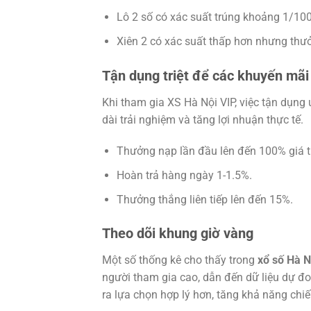
Lô 2 số có xác suất trúng khoảng 1/100
Xiên 2 có xác suất thấp hơn nhưng thư
Tận dụng triệt để các khuyến mãi
Khi tham gia XS Hà Nội VIP, việc tận dụng
dài trải nghiệm và tăng lợi nhuận thực tế.
Thưởng nạp lần đầu lên đến 100% giá tr
Hoàn trả hàng ngày 1-1.5%.
Thưởng thắng liên tiếp lên đến 15%.
Theo dõi khung giờ vàng
Một số thống kê cho thấy trong
xổ số Hà N
người tham gia cao, dẫn đến dữ liệu dự đ
ra lựa chọn hợp lý hơn, tăng khả năng chi