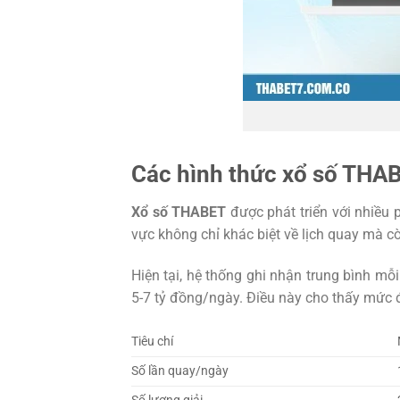
Các hình thức xổ số THA
Xổ số THABET
được phát triển với nhiều 
vực không chỉ khác biệt về lịch quay mà cò
Hiện tại, hệ thống ghi nhận trung bình mỗi
5-7 tỷ đồng/ngày. Điều này cho thấy mức 
Tiêu chí
Số lần quay/ngày