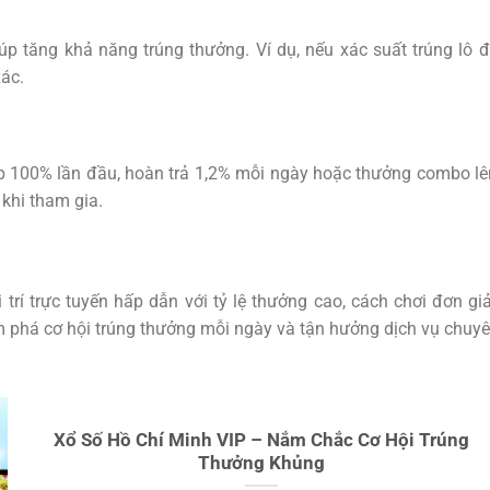
úp tăng khả năng trúng thưởng. Ví dụ, nếu xác suất trúng lô đơ
ác.
p 100% lần đầu, hoàn trả 1,2% mỗi ngày hoặc thưởng combo l
g khi tham gia.
trí trực tuyến hấp dẫn với tỷ lệ thưởng cao, cách chơi đơn gi
 phá cơ hội trúng thưởng mỗi ngày và tận hưởng dịch vụ chuyê
Xổ Số Hồ Chí Minh VIP – Nắm Chắc Cơ Hội Trúng
Thưởng Khủng