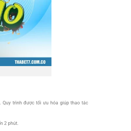
. Quy trình được tối ưu hóa giúp thao tác
n 2 phút.